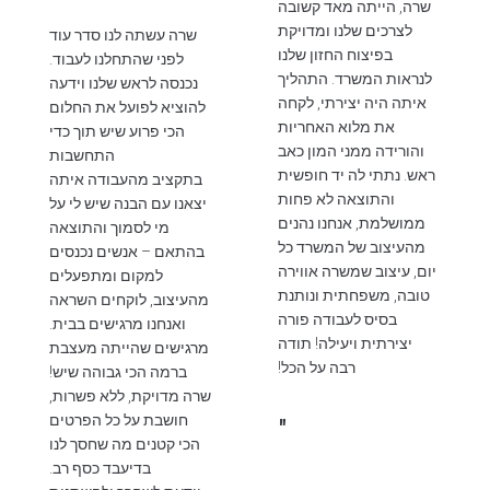
שרה, הייתה מאד קשובה
לצרכים שלנו ומדויקת
שרה עשתה לנו סדר עוד
בפיצוח החזון שלנו
לפני שהתחלנו לעבוד.
לנראות המשרד. התהליך
נכנסה לראש שלנו וידעה
איתה היה יצירתי, לקחה
להוציא לפועל את החלום
את מלוא האחריות
הכי פרוע שיש תוך כדי
והורידה ממני המון כאב
התחשבות
ראש. נתתי לה יד חופשית
בתקציב מהעבודה איתה
והתוצאה לא פחות
יצאנו עם הבנה שיש לי על
ממושלמת, אנחנו נהנים
מי לסמוך והתוצאה
מהעיצוב של המשרד כל
בהתאם – אנשים נכנסים
יום, עיצוב שמשרה אווירה
למקום ומתפעלים
טובה, משפחתית ונותנת
מהעיצוב, לוקחים השראה
בסיס לעבודה פורה
ואנחנו מרגישים בבית.
יצירתית ויעילה! תודה
מרגישים שהייתה מעצבת
רבה על הכל!
ברמה הכי גבוהה שיש!
שרה מדויקת, ללא פשרות,
חושבת על כל הפרטים
"
הכי קטנים מה שחסך לנו
בדיעבד כסף רב.