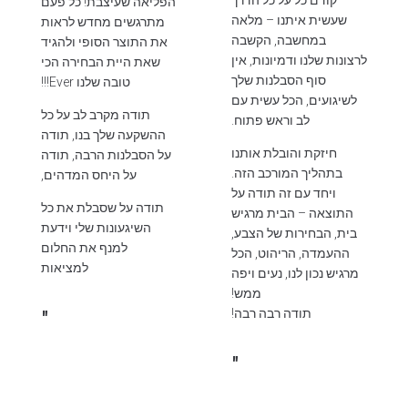
קודם כל על כל הדרך
הפליאה שעיצבת! כל פעם
שעשית איתנו – מלאה
מתרגשים מחדש לראות
במחשבה, הקשבה
את התוצר הסופי ולהגיד
לרצונות שלנו ודמיונות, אין
שאת היית הבחירה הכי
סוף הסבלנות שלך
טובה שלנו Ever!!!
לשיגועים, הכל עשית עם
תודה מקרב לב על כל
לב וראש פתוח.
ההשקעה שלך בנו, תודה
חיזקת והובלת אותנו
על הסבלנות הרבה, תודה
בתהליך המורכב הזה.
על היחס המדהים,
ויחד עם זה תודה על
תודה על שסבלת את כל
התוצאה – הבית מרגיש
השיגעונות שלי וידעת
בית, הבחירות של הצבע,
למנף את החלום
ההעמדה, הריהוט, הכל
למציאות
מרגיש נכון לנו, נעים ויפה
ממש!
תודה רבה רבה!
"
"