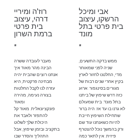
אבי ומיכל
רוז'ה ומיריי
הרשקו, עיצוב
דרהי, עיצוב
בית פרטי בתל
בית פרטי
מונד
ברמת השרון
"
"
ממש בדקה התשעים,
מעבר לעובדה ששרה
שניה לפני שמאוחר
הבינה מהר מאוד איך
מדי, החלטנו לחזור לארץ
אנחנו רוצים שהבית יהיה
בקיץ אחרי שנים רבות של
מבחינה פרקטית, היא
מגורים בסינגפור. ארוע
עזרה לנו לקבל החלטות
כזה דרש שיפוץ של ביתנו
בצורה נעימה, מהירה
בתל מונד. בית שמעולם
ומאוד
לא גרנו בו עד אז. היה ברור
פונקציונאלית. מאוד קל
שתחילת השיפוץ חייבת
להתפזר ולאבד את
להיות כשאנחנו עוד שם
היכולת שלך לשלוט
ורק בהמשך נוכל להצטרף
בתקציב ובזמן שיפוץ, אבל
פיזית. אין לתאר כמה
התהליך והסדר שבו