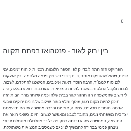
בין ירוק לאור - פנטהואז בפתח תקווה
הפרויקט הזה התחיל בדיוק לפי הספר. חלומות, תכניות, לוחות זמנים, ימי
קניות, שמזל שהספקנו אותם, כי תוך כדי השיפוץ פרצה מלחמה.. בין אזעקות
לכניסות לממ"ד, הרבה חוסר ודאות ועיכובים, המשכנו להתקדם, לשבור,
לבנות ולקבל החלטות בשטח. למרות המציאות המורכבת ודווקא בגללה, היה
לי חשוב שהמשפחה הזו תחזור לגור בבית שלה וכמה שיותר מהר. הבית הזה
תוכנן להיות מקום רגוע, עוטף ומלא באור. שילוב של גוונים ירוקים וצבעי
אדמה, חומרים טבעיים, צמחיה, אור יום והרבה מחשבה על החיים עצמם
יצר בית משפחתי נעים, מחובר לטבע ומאפשר לנשום. היום, כשאני רואה את
התוצאה, המחשבה שהיא נבנתה בתקופה כל כך מטלטלת מסמלת עבורי
ניצחון פנימי בבחירה להמשיך לנוע גם כשמסביב המציאות משתוללת.