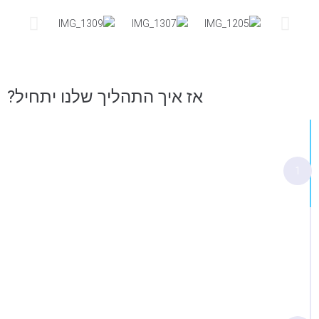
אז איך התהליך שלנו יתחיל?
לאחר השארת הפרטים
1
אחזור אליכם לשיחת היכרות טלפונית ללא עלות
נקבע פגישת אבחון של שעה במשרד שבה
תקבלו:
אבחון נקודות התורפה של החלל