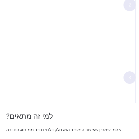
המצב הקיים במשרד
2
אופי העבודה כעת והשאיפות שלכם מהעיצוב בהיבט
התפוקתי והתכנוני
נדבר על תקציב ולוחות זמנים
נדבר על הסגנון העיצובי והאווירה שאתם רוצים
במשרד שלכם
בסוף הפגישה תקבלו הצעת מחיר
3
שלאחריה נתחיל תהליך עיצוב שישנה את המשרד
שלכם מקצה לקצה
למי זה מתאים?
> למי שמבין שעיצוב המשרד הוא חלק בלתי נפרד ממיתוג החברה